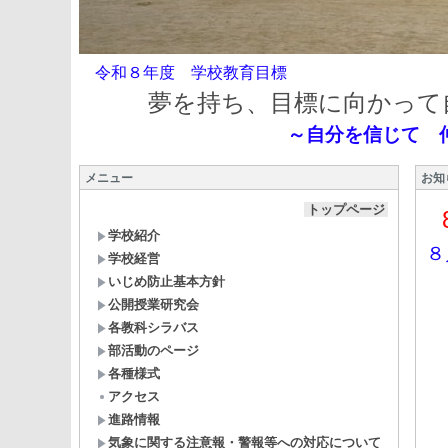
令和８年度 学校教育目標
夢を持ち、目標に向かって
～自分を信じて 
メニュー
お知
トップページ
学校紹介
８
学校経営
いじめ防止基本方針
公開授業研究会
各教科シラバス
部活動のページ
各種様式
アクセス
３
進路情報
気象に関する注意報・警報等への対応について