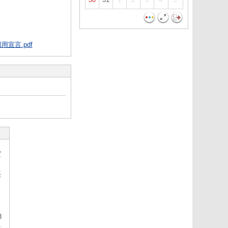
宣言.pdf
>
長
8