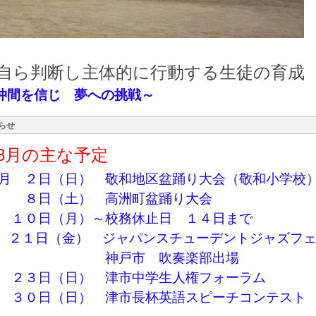
自ら判断し
主体的に行動する生徒の育成
仲間を信じ 夢への挑戦～
らせ
8月の主な予定
月 ２日（日） 敬和地区盆踊り大会（敬和小学校
８日（土） 高洲町盆踊り大会
１０
日（月）～校務休止日 １４日まで
２１
日（金） ジャパンスチューデントジャズフ
神戸市 吹奏楽部出場
２３日（日） 津市中学生人権フォーラム
０日（日） 津市長杯英語スピーチコンテスト