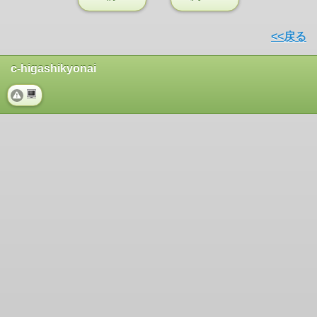
<<戻る
c-higashikyonai