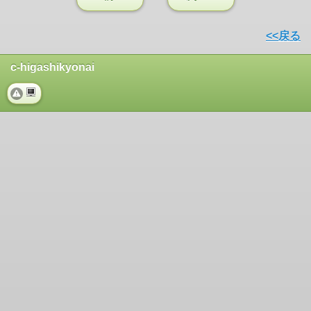
<<戻る
c-higashikyonai