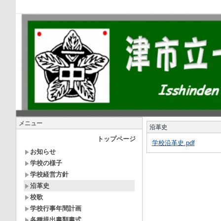
メニュー
沿革史
トップページ
学校沿革史.pdf
お知らせ
学校の様子
学校経営方針
沿革史
校歌
学校行事年間計画
各種提出書類書式