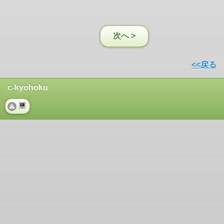
次へ >
<<戻る
c-kyohoku