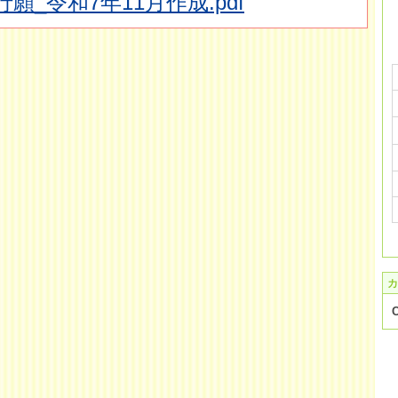
願_令和7年11月作成.pdf
カ