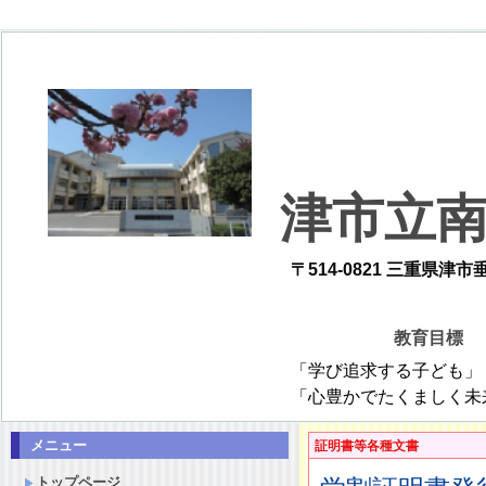
津市立
〒514-0821 三重県津市垂水26
教育目
「学び追求する子ども」 「仲間と協調
「心豊かでたくましく未来を創造
メニュー
証明書等各種文書
トップページ