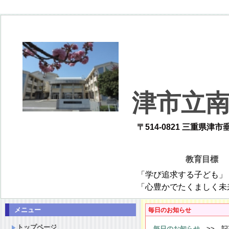
津市立
〒514-0821 三重県津市垂水26
教育目
「学び追求する子ども」 「仲間と協調
「心豊かでたくましく未来を創造
メニュー
毎日のお知らせ
トップページ
毎日のお知らせ
>> 記