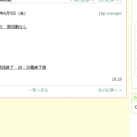
8年6月5日（金）
| by
manager
あり 部活動なし
0部活終了 18：15最終下校
18:18
一覧へ戻る
次の記事へ >
カ