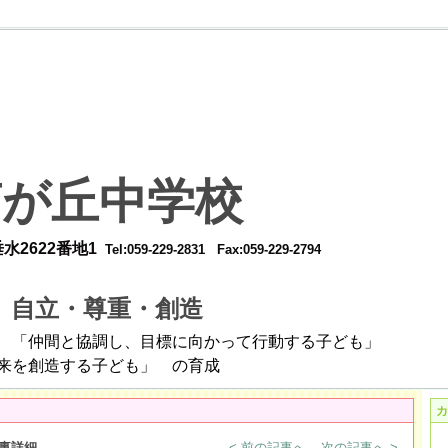
南が丘中学校
22番地1
Tel:059-229-2831
Fax:059-229-2794
自立・尊重・創造
標
し、目標に向かって行動する子ども」
する子ども
」 の育成
カ
事詳細
< 前の記事へ
次の記事へ >