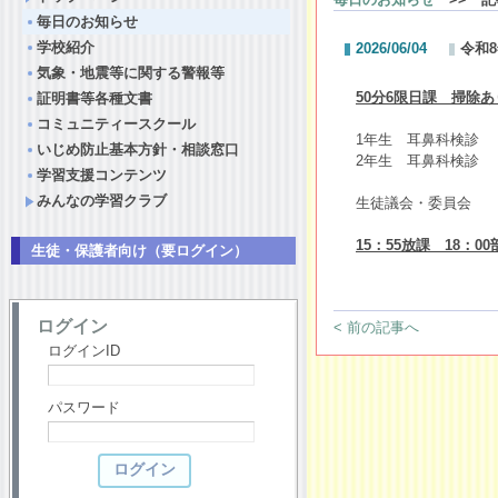
毎日のお知らせ
学校紹介
2026/06/04
令和
気象・地震等に関する警報等
50分6限日課 掃除
証明書等各種文書
コミュニティースクール
1年生 耳鼻科検診
いじめ防止基本方針・相談窓口
2年生 耳鼻科検診
学習支援コンテンツ
みんなの学習クラブ
生徒議会・委員会
15：55放課 18：0
生徒・保護者向け（要ログイン）
ログイン
< 前の記事へ
ログインID
パスワード