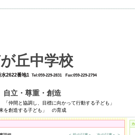
南が丘中学校
22番地1
Tel:059-229-2831
Fax:059-229-2794
自立・尊重・創造
標
し、目標に向かって行動する子ども」
する子ども
」 の育成
カ
事詳細
< 前の記事へ
次の記事へ >