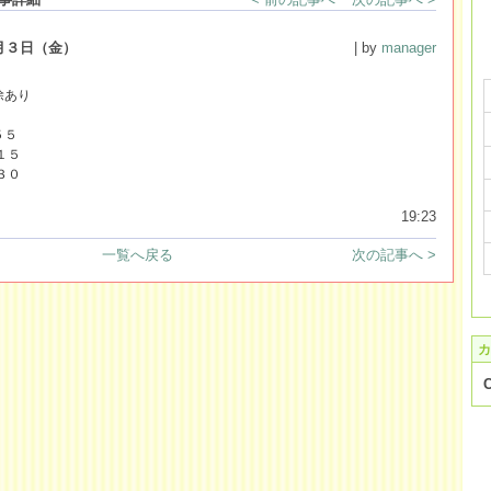
月３日（金）
| by
manager
除あり
５５
１５
３０
19:23
一覧へ戻る
次の記事へ >
カ