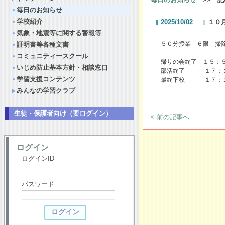
毎日のお知らせ
学校紹介
2025/10/02
１０
気象・地震等に関する警報等
５０分授業 ６限 掃
証明書等各種文書
コミュニティースクール
帰りの会終了 １５：
いじめ防止基本方針・相談窓口
部活終了 １７：
学習支援コンテンツ
最終下校 １７：
みんなの学習クラブ
生徒・保護者向け（要ログイン）
< 前の記事へ
ログイン
ログインID
パスワード