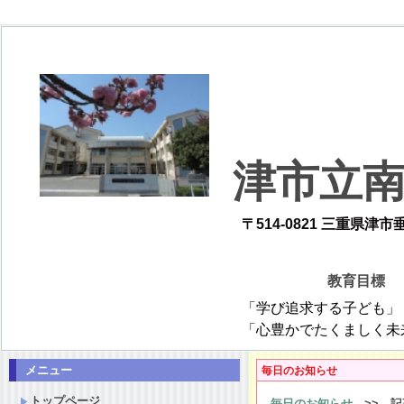
津市立
〒514-0821 三重県津市垂水26
教育目
「学び追求する子ども」 「仲間と協調
「心豊かでたくましく未来を創造
メニュー
毎日のお知らせ
トップページ
毎日のお知らせ
>> 記