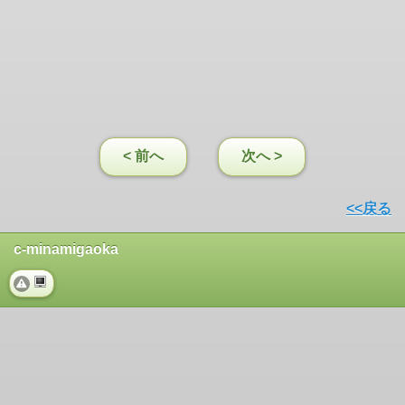
< 前へ
次へ >
<<戻る
c-minamigaoka