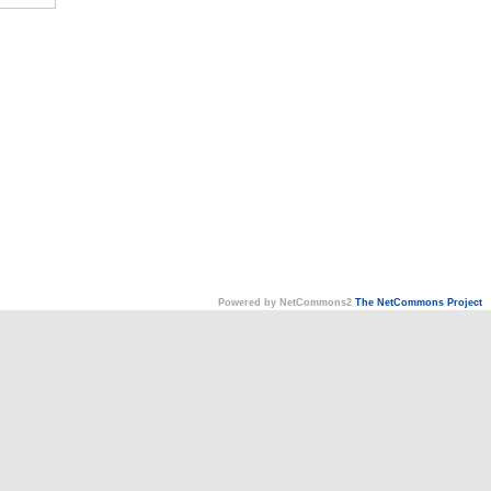
Powered by NetCommons2
The NetCommons Project