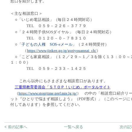
窓口を紹介します。
＜主な相談窓口＞
○「いじめ電話相談」（毎日２４時間対応）
TEL
０５９－２２６－３７７９
○「２４時間子供
SOS
ダイヤル」（毎日２４時間対応）
TEL
０１２０－０－７８３１０
○「
子どもの人権
SOS-e
メール
」（２４時間受付）
（
https://www.jinken.go.jp/goriyouannai_ch/
）
○「こども家庭相談」（１２／２９～１／３を除く１３：００～
１：００）
TEL
０５９－２３３－１４２５
これら以外にもさまざまな相談窓口があります。
三重県教育委員会「ＳＴＯＰ！いじめ」ポータルサイト
（
https://www.stopijime.pref.mie.lg.jp/
）
の中の「相談窓口紹介リ
ット『ひとりで悩まず相談しよう』（
PDF
形式）」（このページに
付してあります）を参照してください。
< 前の記事へ
一覧へ戻る
次の記