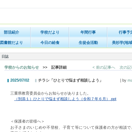
部活紹介
学校だより
年間行事
行事予
図書館だより
今日の給食
生徒会活動
美杉学(地域
日誌
学校からのお知らせ
>> 記事詳細
< 前の記事へ
次の記
2025/07/02
チラシ「ひとりで悩まず相談しよう」
| by
ma
三重県教育委員会からお知らせがありました。
（別添１）ひとりで悩まず相談しよう（令和７年６月）.ppt
＜保護者の皆様へ＞
お子さまのいじめや不登校、子育て等について保護者の方が相談で