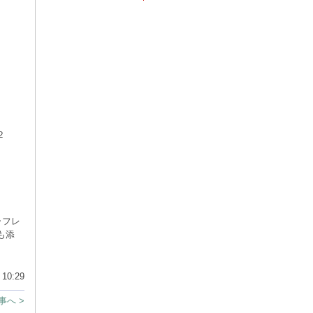
２
ーフレ
も添
10:29
事へ >