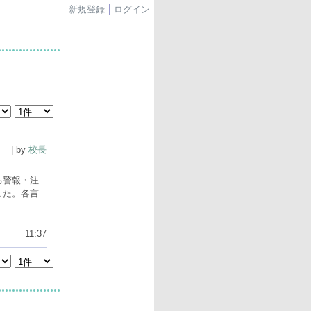
新規登録
ログイン
| by
校長
る警報・注
した。各言
11:37