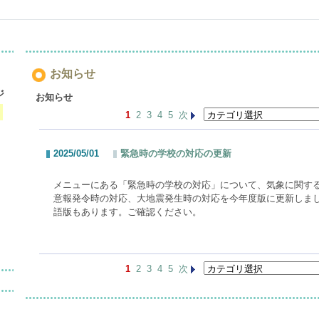
お知らせ
ジ
お知らせ
1
2
3
4
5
次
2025/05/01
緊急時の学校の対応の更新
メニューにある「緊急時の学校の対応」について、気象に関す
意報発令時の対応、大地震発生時の対応を今年度版に更新しま
語版もあります。ご確認ください。
1
2
3
4
5
次
）