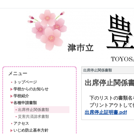
出席停止関係書類
メニュー
出席停止関係
トップページ
学校からのお知らせ
学校紹介
下のリストの書類名
各種申請書類
プリントアウトして
出席停止関係書類
出席停止証明書.pdf
災害共済請求書類
アクセス
いじめ防止基本方針