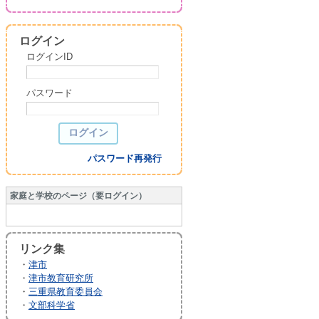
ログイン
ログインID
パスワード
パスワード再発行
家庭と学校のページ（要ログイン）
リンク集
・
津市
・
津市教育研究所
・
三重県教育委員会
・
文部科学省