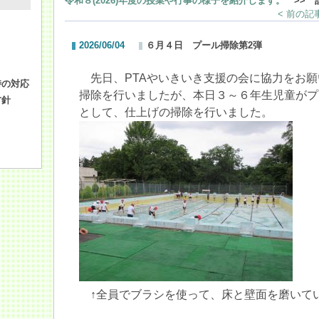
令和８(2026)年度の授業や行事の様子を紹介します。
>> 
< 前の記
2026/06/04
６月４日 プール掃除第2弾
先日、PTAやいきいき支援の会に協力をお願
時の対応
掃除を行いましたが、本日３～６年生児童がプ
方針
として、仕上げの掃除を行いました。
↑全員でブラシを使って、床と壁面を磨いて