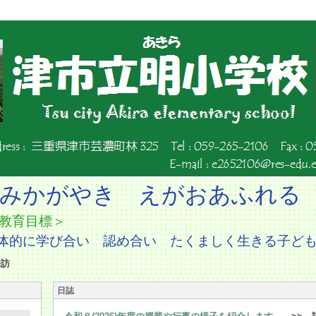
みかがやき えがおあふれる
教育目標＞
合い 認め合い たくましく生きる子ども
来訪
日誌