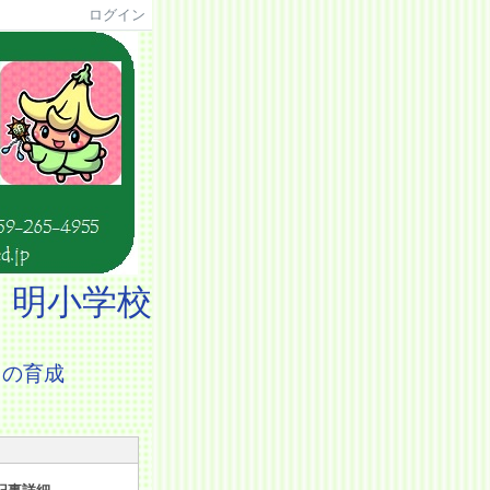
ログイン
 明小学校
の育成