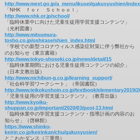
http://www.mext.go.jp/a_menu/ikusei/gakusyushien/inde
「NHK ｆｏｒ Ｓｃｈｏｏｌ」
http://www.nhk.or.jp/school/
「臨時休業中に向けた児童生徒用学習支援コンテンツ」
（光村図書）
http://www.mitsumura-
tosho.co.jp/oshirase/shien_index.html
「学校での新型コロナウィルス感染症対策に伴う弊社から
のお知らせ（東京書籍）
http://www.tokyo-shoseki.co.jp/news/detail/15
「臨時休業期間における児童生徒用コンテンツの紹介」
（日本文教出版）
http://www.nichibun-g.co.jp/learning_support/
「社会科学習ワークシート」（帝国書院）
http://www.teikokushoin.co.jp/textbook/elementary2019/
「児童生徒用の学習支援コンテンツ」（教育出版）
http://www.kyoiku-
shuppan.co.jp/important/2020/03/post-13.html
「臨時休業中の学習支援コンテンツ・指導計画の内容のお
知らせ」（啓林館）
https://www.shinko-
keirin.co.jp/keirinkan/chu/gakusyusien/
とこわかダンス（三重県）