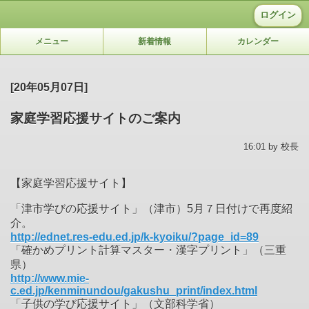
ログイン
メニュー
新着情報
カレンダー
[20年05月07日]
家庭学習応援サイトのご案内
16:01 by 校長
【家庭学習応援サイト】
「津市学びの応援サイト」（津市）5月７日付けで再度紹
介。
http://ednet.res-edu.ed.jp/k-kyoiku/?page_id=89
「確かめプリント計算マスター・漢字プリント」（三重
県）
http://www.mie-
c.ed.jp/kenminundou/gakushu_print/index.html
「子供の学び応援サイト」（文部科学省）