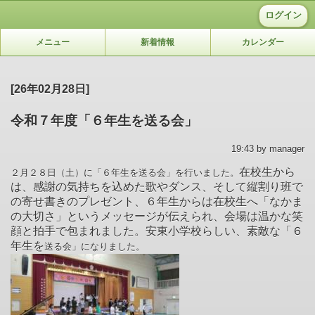
ログイン
メニュー
新着情報
カレンダー
[26年02月28日]
令和７年度「６年生を送る会」
19:43 by manager
在校生から
２月２８日（土）に「６年生を送る会」を行いました。
は、感謝の気持ちを込めた歌やダンス、そして縦割り班で
の寄せ書きのプレゼント、６年生からは在校生へ「なかま
の大切さ」というメッセージが伝えられ、会場は温かな笑
顔と拍手で包まれました。安東小学校らしい、素敵な「６
年生を
送る会」になりました。