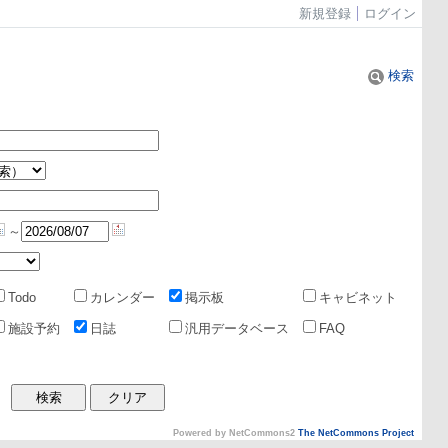
新規登録
ログイン
検索
～
Todo
カレンダー
掲示板
キャビネット
施設予約
日誌
汎用データベース
FAQ
Powered by NetCommons2
The NetCommons Project