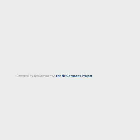
Powered by NetCommons2
The NetCommons Project