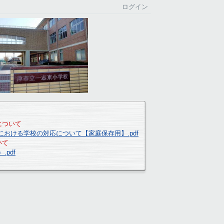
ログイン
について
における学校の対応について【家庭保存用】.pdf
いて
pdf