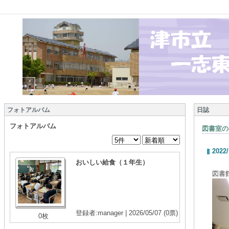
フォトアルバム
日誌
フォトアルバム
図書室の
2022/
おいしい給食（１年生）
図書
登録者:manager | 2026/05/07
(0票)
0枚