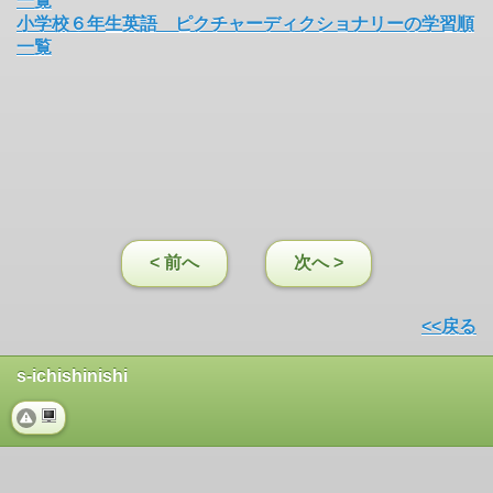
一覧
小学校６年生英語 ピクチャーディクショナリーの学習順
一覧
< 前へ
次へ >
<<戻る
s-ichishinishi