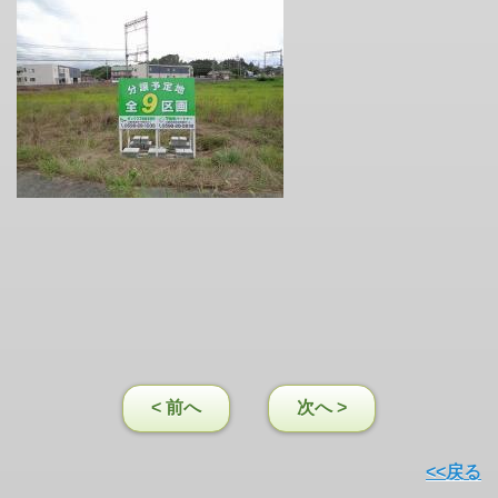
< 前へ
次へ >
<<戻る