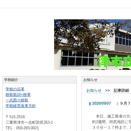
学校紹介
お知らせ
学校の沿革
お知らせ
>> 記事詳細
校歌歌詞+校章
一志西小校歌
2020/09/07
９月７
学校経営改革方針
本日、施工業者の方が
〒515-2516
約2週間、田尻地区に
三重県津市一志町田尻353-1
３０分～１７時まで、
TEL : 059-293-0021