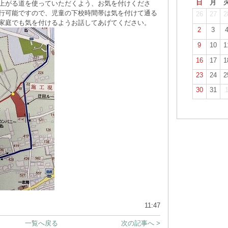
日
月
上がる道を使っていただくよう、お気を付けくださ
行可能ですので、児童の下校時間帯は気を付けて通る
26
27
2
家庭でも気を付けるようお話してあげてください。
2
3
9
10
1
16
17
1
23
24
2
30
31
11:47
一覧へ戻る
次の記事へ >