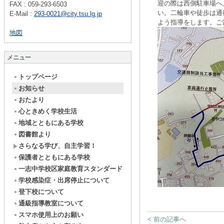
迎の際は西側駐車場へ
FAX : 059-293-6503
い。二輪車や徒歩は通
E-Mail :
293-0021@city.tsu.lg.jp
よう指導をします。ご
地図
メニュー
トップページ
お知らせ
おたより
心ときめく学校生活
地域とともにある学校
図書館より
さらなる学び、自主学習！
保護者とともにある学校
一志中学校区家庭教育スタンダード
学校感染症・出席停止について
登下校について
通級指導教室について
スマホ使用上のお願い
< 前の記事へ