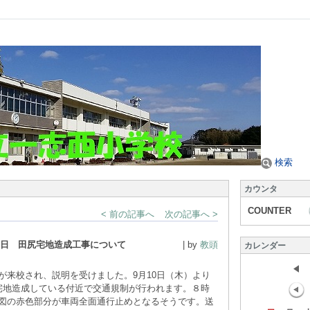
検索
カウンタ
COUNTER
< 前の記事へ
次の記事へ >
日 田尻宅地造成工事について
| by
教頭
カレンダー
来校され、説明を受けました。9月10日（木）より
宅地造成している付近で交通規制が行われます。８時
図の赤色部分が車両全面通行止めとなるそうです。送