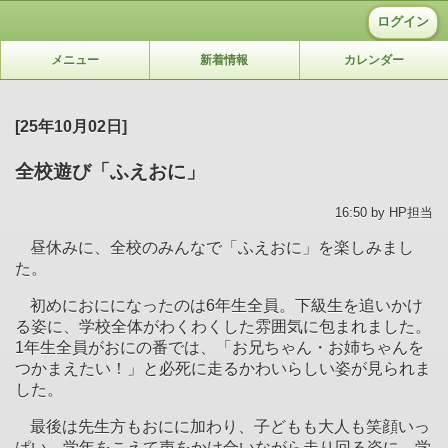
ログイン
メニュー
新着情報
カレンダー
[25年10月02日]
全校遊び「ふえおに」
16:50 by HP担当
昼休みに、全校のみんなで「ふえおに」を楽しみまし
た。
初めにおにになったのは
6
年生全員。下級生を追いかけ
る姿に、学校全体がわくわくした雰囲気に包まれました。
1
年生全員がおにの番では、「お兄ちゃん・お姉ちゃんを
つかまえたい！」と必死に走るかわいらしい姿が見られま
した。
最後は先生方もおにに加わり、子どもも大人も笑顔いっ
ぱい。学年をこえて声をかけ合いながら走り回る姿に、学