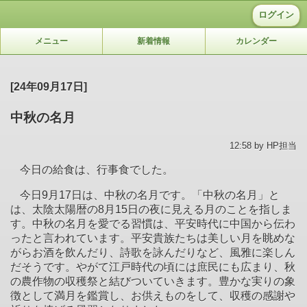
ログイン
メニュー
新着情報
カレンダー
[24年09月17日]
中秋の名月
12:58 by HP担当
今日の給食は、行事食でした。
今日
9
月
17
日は、中秋の名月です。「中秋の名月」と
は、太陰太陽暦の
8
月
15
日の夜に見える月のことを指しま
す。中秋の名月を愛でる習慣は、平安時代に中国から伝わ
ったと言われています。平安貴族たちは美しい月を眺めな
がらお酒を飲んだり、詩歌を詠んだりなど、風雅に楽しん
だそうです。やがて江戸時代の頃には庶民にも広まり、秋
の農作物の収穫祭と結びついていきます。豊かな実りの象
徴として満月を鑑賞し、お供えものをして、収穫の感謝や