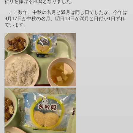
祈りを捧げる風習となりました。
ここ数年、中秋の名月と満月は同じ日でしたが、今年は
9
月
17
日が中秋の名月、明日
18
日が満月と日付が
1
日ずれ
ています。