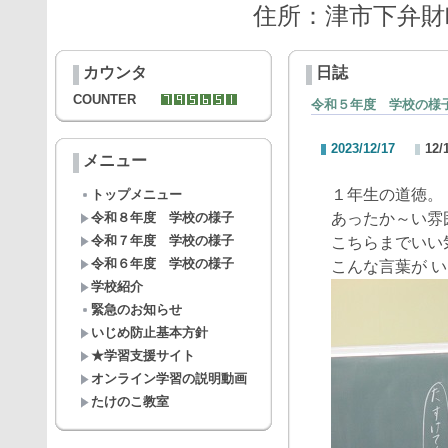
住所：津市下弁財町津興
カウンタ
日誌
COUNTER
令和５年度 学校の様
2023/12/17
12
メニュー
１年生の道徳。
トップメニュー
令和８年度 学校の様子
あったか～い雰
令和７年度 学校の様子
こちらまでいい
令和６年度 学校の様子
こんな言葉が 
学校紹介
緊急のお知らせ
いじめ防止基本方針
★学習支援サイト
オンライン学習の説明動画
たけのこ教室