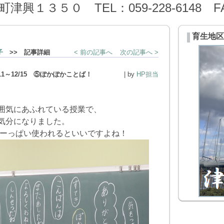
１３５０ TEL：059-228-6148 FAX：
育生地区
子
>> 記事詳細
< 前の記事へ
次の記事へ >
/11～12/15 ⑤ぽかぽかことば！
| by
HP担当
囲気にあふれている授業で、
気分になりました。
いーっぱい使われるといいですよね！