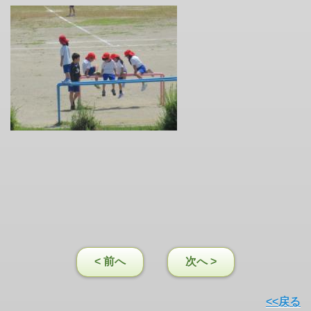
< 前へ
次へ >
<<戻る