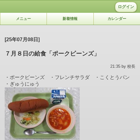
ログイン
メニュー
新着情報
カレンダー
[25年07月08日]
７月８日の給食「ポークビーンズ」
21:35 by 校長
・ポークビーンズ ・フレンチサラダ ・こくとうパン
・ぎゅうにゅう