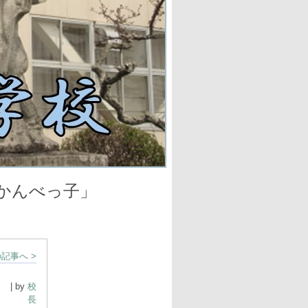
べっ子」
記事へ >
| by
校
長