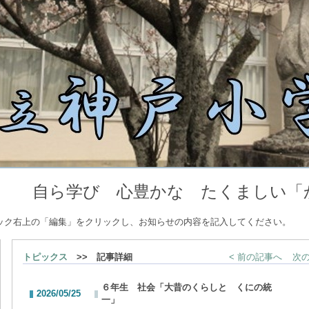
豊かな たくましい「かん
ック右上の「編集」をクリックし、お知らせの内容を記入してください。
トピックス
>> 記事詳細
< 前の記事へ
次の
６年生 社会「大昔のくらしと くにの統
2026/05/25
一」