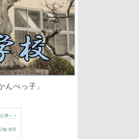
べっ子」
記事へ >
| by
校長