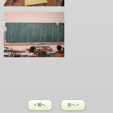
< 前へ
次へ >