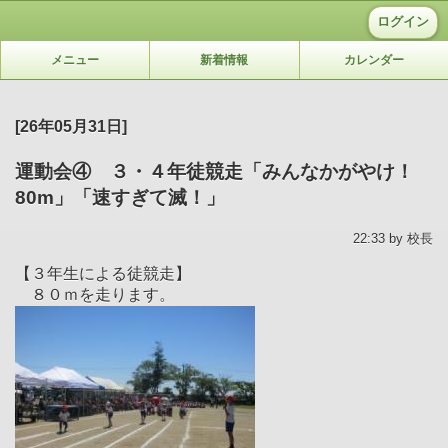
ログイン
メニュー
新着情報
カレンダー
[26年05月31日]
運動会④ ３・４年徒競走「みんなかがやけ！
80m」「速すぎて滅！」
22:33 by 校長
【３年生による徒競走】
８０ｍを走ります。