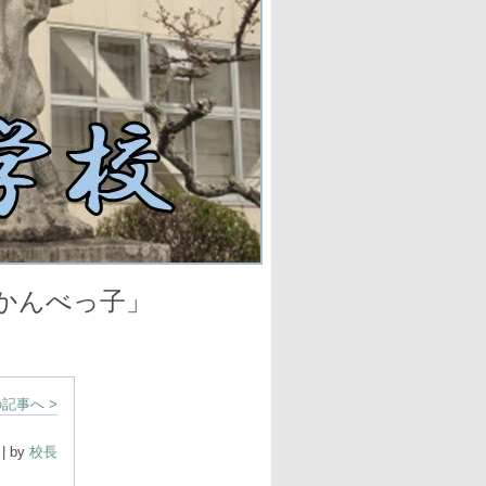
べっ子」
記事へ >
| by
校長