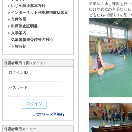
卒業式の通し練習を行い
いじめ防止基本方針
掛けや式歌の斉唱なども
インターネット利用校内取扱規定
どもたちの頑張りを見て
欠席等届
出席停止証明書
入学案内
気象警報発令時等の対応
下校時刻
保護者専用（要ログイン）
ログインID
パスワード
パスワード再発行
保護者専用メニュー