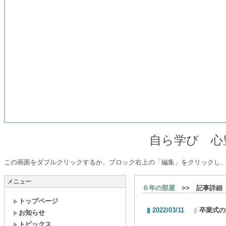
自ら学び 心豊かな た
この画面をダブルクリックするか、ブロック右上の「編集」をクリックし
メニュー
６年の部屋
>> 記事詳細
トップページ
2022/03/11
卒業式の
お知らせ
トピックス