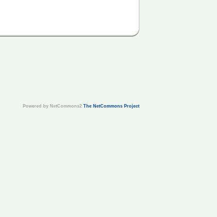
Powered by NetCommons2
The NetCommons Project