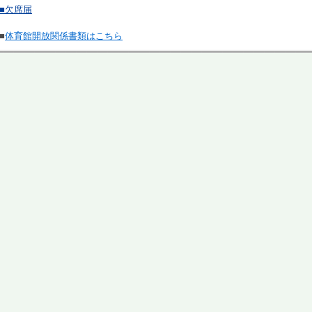
■欠席届
■
体育館開放関係書類はこちら