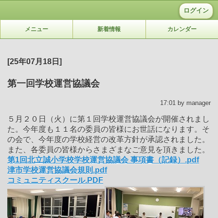
ログイン
メニュー
新着情報
カレンダー
[25年07月18日]
第一回学校運営協議会
17:01 by manager
５月２０日（火）に第１回学校運営協議会が開催されまし
た。今年度も１１名の委員の皆様にお世話になります。そ
の会で、今年度の学校経営の改革方針が承認されました。
また、各委員の皆様からさまざまなご意見を頂きました。
第1回北立誠小学校学校運営協議会 事項書（記録）.pdf
津市学校運営協議会規則.pdf
コミュニティスクール.PDF