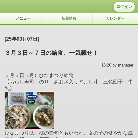
ログイン
メニュー
新着情報
カレンダー
[25年03月07日]
３月３日～７日の給食、一気載せ！
18:26 by manager
３月３日（月）ひなまつり給食
【ちらし寿司 のり あおさ入りすまし汁 三色団子 牛
乳】
ひなまつりは、桃の節句ともいわれ、女の子の健やかな成