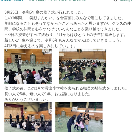
3月25日、令和5年度の修了式が行われました。
この1年間、「笑顔まんかい」を合言葉にみんなで過ごしてきました。
笑顔になることもそうでなかったこともあったと思いますが、クラスの仲
間、学校の仲間と心をつなげていろんなことを乗り越えてきました。
200日の授業がすべて終わり、4月からはひとつ上の学年に進級します。
新しい1年生を迎えて、令和6年もみんなでがんばっていきましょう。
4月8日に会えるのを楽しみにしています。
修了式の後、この3月で雲出小学校を去られる職員の離任式をしました。
長い人で6年、短い人で1年、お世話になりました。
ありがとうございました。