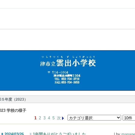
和５年度（2023）
023 学校の様子
1
2
3
4
5
次
2024/03/26
1年間ありがとうございました。
| by
manage