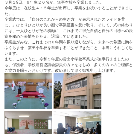
３月１9日、６年生２６名が、無事本校を卒業しました。
今年度は、在校生４・５年生が出席し、卒業をお祝いすることができまし
た。。
卒業式では、「自分のこれからの生き方」が表示されたスライドを背
に、」ひとりひとりが良い顔で卒業証書を受け取り、そして、式の終わり
には、一人ひとりがその横顔に、これまでに得た自信と自分の目標への決
意を秘めた表情をたたえ、退場していきました。
卒業生がみな、これまでの６年間を振り返りながら、未来への希望に胸を
ふくらませ、雲出小学校を卒業することができたこと、本当にうれしく思
います。
また、このように、令和５年度の雲出小学校卒業式が無事行えましたの
も、保護者、学校運営協議会委員の方々をはじめ、多くの方々のご理解と
ご協力を賜ったおかげです。改めまして厚く御礼申し上げます。