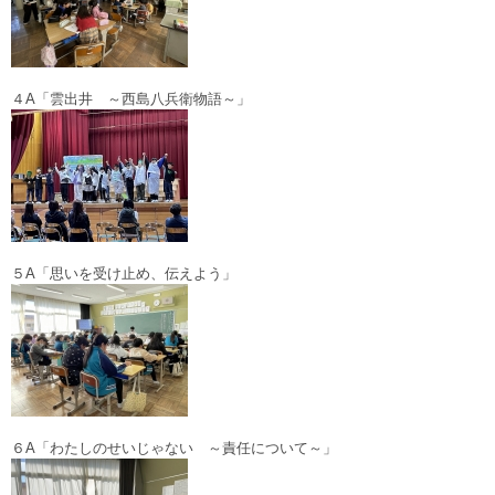
４A「雲出井 ～西島八兵衛物語～」
５A「思いを受け止め、伝えよう」
６A「わたしのせいじゃない ～責任について～」