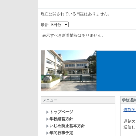
現在公開されている日誌はありません。
最新
表示すべき新着情報はありません。
メニュー
学校遅
遅刻欠
トップページ
学校経営方針
遅刻欠
いじめ防止基本方針
送信し
年間行事予定