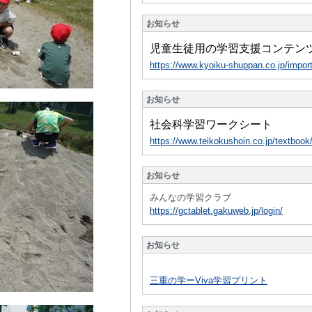
お知らせ
児童生徒用の学習支援コンテン
https://www.kyoiku-shuppan.co.jp/impor
お知らせ
社会科学習ワークシート
https://www.teikokushoin.co.jp/textbo
お知らせ
みんなの学習クラブ
https://gctablet.gakuweb.jp/login/
お知らせ
三重の学ーViva学習プリント