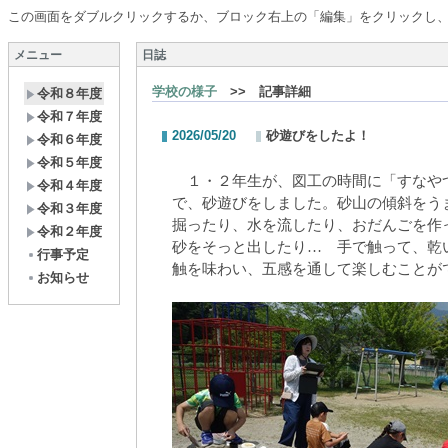
この画面をダブルクリックするか、ブロック右上の「編集」をクリックし
メニュー
日誌
学校の様子
>> 記事詳細
令和８年度
令和７年度
2026/05/20
砂遊びをしたよ！
令和６年度
令和５年度
１・２年生が、図工の時間に「すなや
令和４年度
で、砂遊びをしました。砂山の傾斜をう
令和３年度
掘ったり、水を流したり、おだんごを作
令和２年度
砂をそっと出したり… 手で触って、乾
行事予定
触を味わい、五感を通して楽しむことが
お知らせ