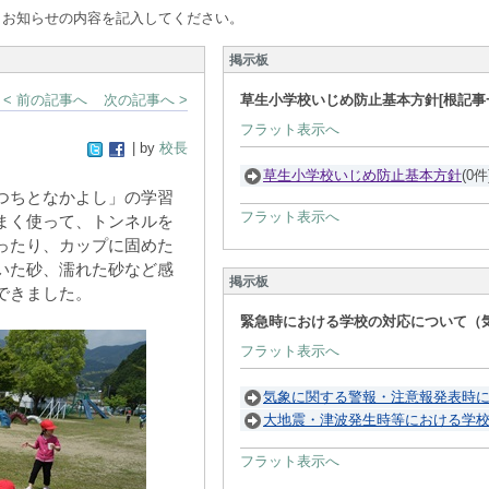
、お知らせの内容を記入してください。
掲示板
< 前の記事へ
次の記事へ >
草生小学校いじめ防止基本方針[根記事
フラット表示へ
| by
校長
草生小学校いじめ防止基本方針
(0件
つちとなかよし」の学習
フラット表示へ
まく使って、トンネルを
ったり、カップに固めた
いた砂、濡れた砂など感
掲示板
できました。
緊急時における学校の対応について（気
フラット表示へ
気象に関する警報・注意報発表時
大地震・津波発生時等における学
フラット表示へ