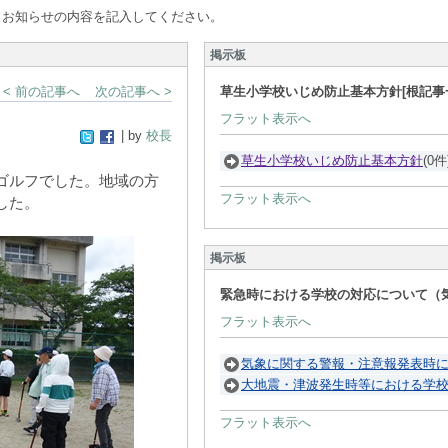
、お知らせの内容を記入してください。
掲示板
< 前の記事へ
次の記事へ >
草生小学校いじめ防止基本方針[根記事
フラット表示へ
| by
校長
草生小学校いじめ防止基本方針
(0件
ゴルフでした。地域の方
フラット表示へ
した。
掲示板
緊急時における学校の対応について（気
フラット表示へ
気象に関する警報・注意報発表時
大地震・津波発生時等における学
フラット表示へ