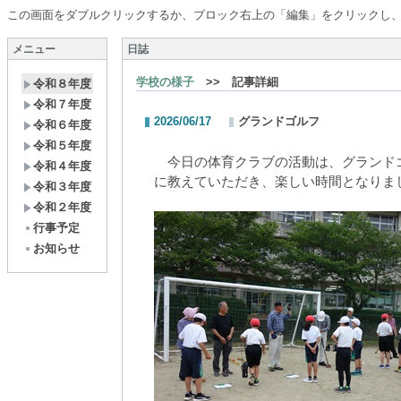
この画面をダブルクリックするか、ブロック右上の「編集」をクリックし
メニュー
日誌
学校の様子
>> 記事詳細
令和８年度
令和７年度
2026/06/17
グランドゴルフ
令和６年度
令和５年度
今日の体育クラブの活動は、グランド
令和４年度
に教えていただき、楽しい時間となりま
令和３年度
令和２年度
行事予定
お知らせ