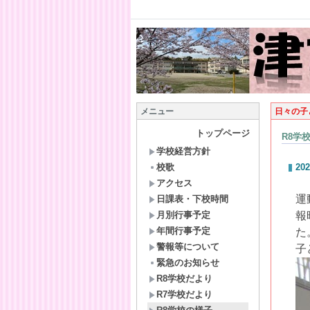
メニュー
日々の子
トップページ
R8学
学校経営方針
校歌
202
アクセス
運
日課表・下校時間
月別行事予定
報
年間行事予定
た
警報等について
子
緊急のお知らせ
R8学校だより
R7学校だより