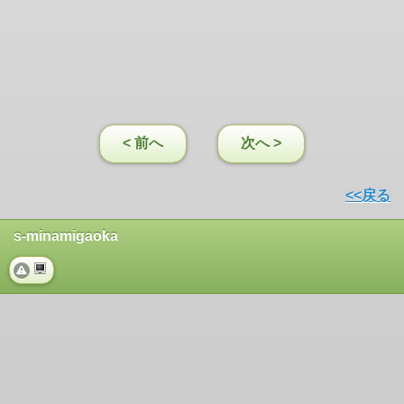
< 前へ
次へ >
<<戻る
s-minamigaoka