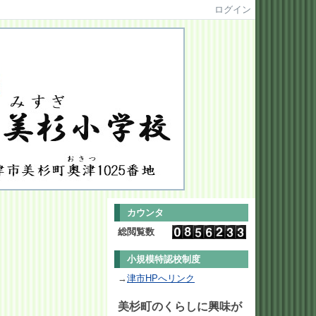
ログイン
カウンタ
総閲覧数
小規模特認校制度
→
津市HPへリンク
美杉町のくらしに興味が