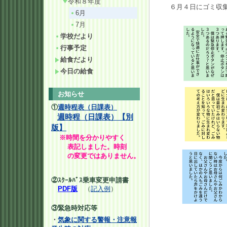
令和８年度
６月４日にゴミ収
6月
7月
学校だより
行事予定
給食だより
今日の給食
お知らせ
①
週時程表（日課表）
週時程（日課表）【別
版】
※時間を分かりやすく
表記しました。時刻
の変更ではありません。
②ｽｸｰﾙﾊﾞｽ乗車変更申請書
PDF版
（
記入例
）
③緊急時対応等
・
気象に関する警報・注意報