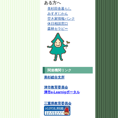
ある方へ
美杉田舎暮らし
みすぎじかん
空き家情報バンク
休日相談窓口
森林セラピー
関連機関リンク
美杉総合支所
津市教育委員会
津市e-Learnigポータル
三重県教育委員会