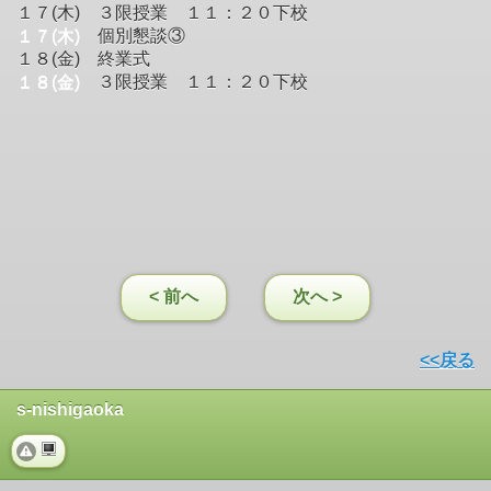
１７(木) ３限授業 １１：２０下校
１７(木)
個別懇談③
１８(金) 終業式
１８(金)
３限授業 １１：２０下校
< 前へ
次へ >
<<戻る
s-nishigaoka