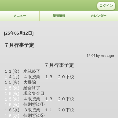
ログイン
メニュー
新着情報
カレンダー
[25年06月12日]
７月行事予定
12:04 by manager
７月行事予定
１１(金) 水泳終了
１４(月) ４限授業 １３：２０下校
１５(火) 大掃除
１５(火)
給食終了
１５(火)
現金集金日
１５(火)
４限授業 １３：２０下校
１５(火)
個別懇談①
１６(水) ３限授業 １１：２０下校
１６(水)
個別懇談②