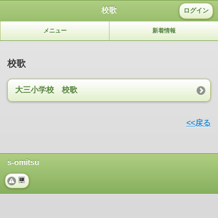
校歌
ログイン
メニュー
新着情報
校歌
大三小学校 校歌
<<戻る
s-omitsu