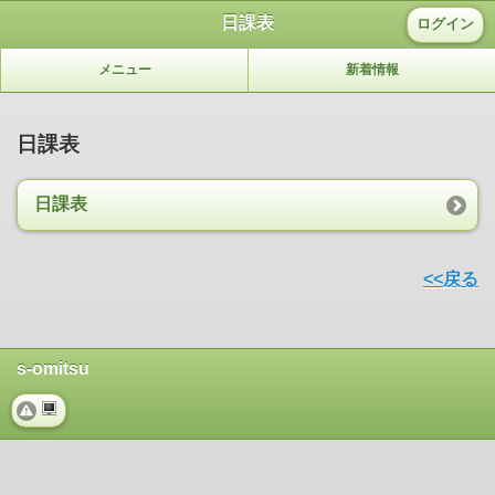
日課表
ログイン
メニュー
新着情報
日課表
日課表
<<戻る
s-omitsu