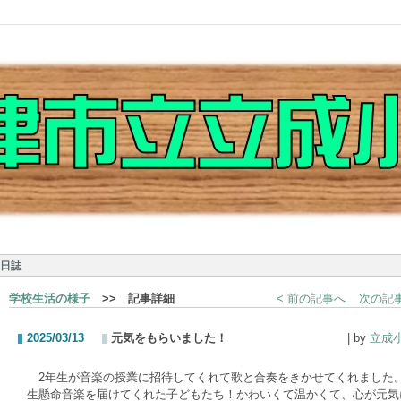
日誌
学校生活の様子
>> 記事詳細
< 前の記事へ
次の記事
2025/03/13
元気をもらいました！
| by
立成
2年生が音楽の授業に招待してくれて歌と合奏をきかせてくれました
生懸命音楽を届けてくれた子どもたち！かわいくて温かくて、心が元気