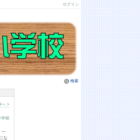
ログイン
検索
へ >
小学校
。一
にな