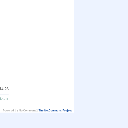
14:28
へ >
Powered by NetCommons2
The NetCommons Project