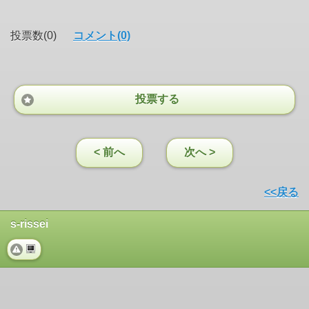
投票数(0)
コメント(0)
投票する
< 前へ
次へ >
<<戻る
s-rissei