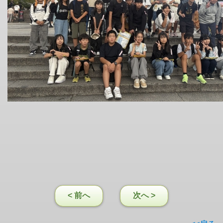
< 前へ
次へ >