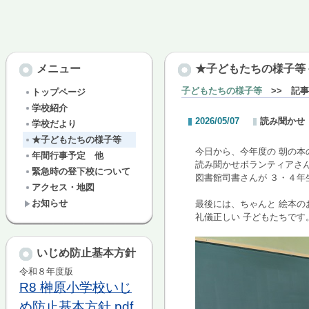
メニュー
★子どもたちの様子等
子どもたちの様子等
>> 記事
トップページ
学校紹介
2026/05/07
読み聞かせ
学校だより
★子どもたちの様子等
今日から、今年度の 朝の本
年間行事予定 他
読み聞かせボランティアさん
緊急時の登下校について
図書館司書さんが ３・４年
アクセス・地図
お知らせ
最後には、ちゃんと 絵本の
礼儀正しい 子どもたちです
いじめ防止基本方針
令和８年度版
R8 榊原小学校いじ
め防止基本方針.pdf