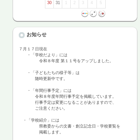
30
31
1
2
3
4
5
お知らせ
７月１７日現在
・「学校だより」には
令和８年度 第１１号をアップしました。
・「子どもたちの様子等」は
随時更新中です。
・「年間行事予定」には
令和８年度年間行事予定を掲載しています。
行事予定は変更になることがありますので、
ご注意ください。
・「学校紹介」には
県教委からの文書・創立記念日・学校要覧を
掲載します。